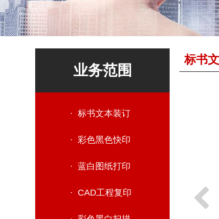
标书
业务范围
· 标书文本装订
· 彩色黑色快印
· 蓝白图纸打印
· CAD工程复印