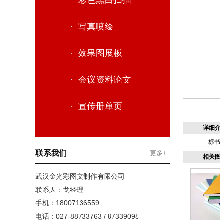
· 彩色黑白扫描
· 写真喷绘
· 效果图展板
· 会议资料论文
· 宣传册单页
详细
标书
联系我们
更多+
相关
武汉金光彩图文制作有限公司
联系人：戈经理
手机：18007136559
电话：027-88733763 / 87339098